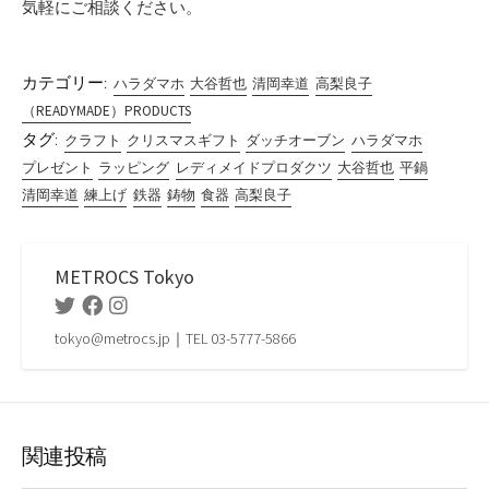
気軽にご相談ください。
カテゴリー:
ハラダマホ
大谷哲也
清岡幸道
高梨良子
（READYMADE）PRODUCTS
タグ:
クラフト
クリスマスギフト
ダッチオーブン
ハラダマホ
プレゼント
ラッピング
レディメイドプロダクツ
大谷哲也
平鍋
清岡幸道
練上げ
鉄器
鋳物
食器
高梨良子
METROCS Tokyo
Twitter
Facebook
Instagram
tokyo@metrocs.jp｜TEL 03-5777-5866
関連投稿