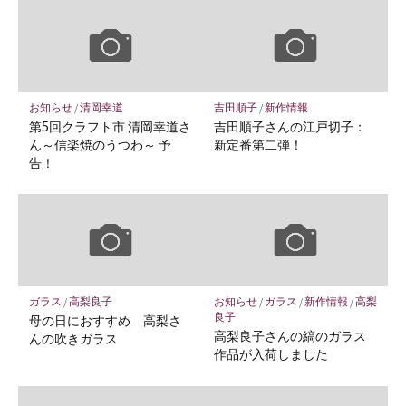
お知らせ
/
清岡幸道
吉田順子
/
新作情報
第5回クラフト市 清岡幸道さ
吉田順子さんの江戸切子：
ん～信楽焼のうつわ～ 予
新定番第二弾！
告！
ガラス
/
高梨良子
お知らせ
/
ガラス
/
新作情報
/
高梨
良子
母の日におすすめ 高梨さ
高梨良子さんの縞のガラス
んの吹きガラス
作品が入荷しました