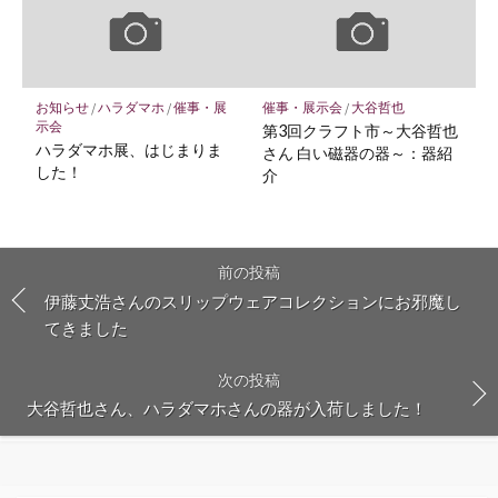
お知らせ
/
ハラダマホ
/
催事・展
催事・展示会
/
大谷哲也
示会
第3回クラフト市～大谷哲也
ハラダマホ展、はじまりま
さん 白い磁器の器～：器紹
した！
介
前の投稿
伊藤丈浩さんのスリップウェアコレクションにお邪魔し
てきました
次の投稿
大谷哲也さん、ハラダマホさんの器が入荷しました！