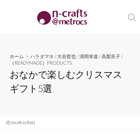
コ
ン
テ
検
索
ン
切
ツ
り
へ
替
え
ス
ホーム
>
ハラダマホ
/
大谷哲也
/
清岡幸道
/
高梨良子
/
キ
（READYMADE）PRODUCTS
ッ
おなかで楽しむクリスマス
プ
ギフト5選
公
2015年12月8日
開
日