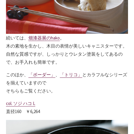
続いては、
畑漆器展のhako
。
木の素地を生かし、木目の表情が美しいキャニスターです。
自然な質感ですが、しっかりとウレタン塗装をしてあるの
で、お手入れも簡単です。
このほか、
「ボーダー」
、
「トリコ」
とカラフルなシリーズ
を揃えていますので
そちらもご覧ください。
col. ソジ ハコ L
直径160 ￥6,264