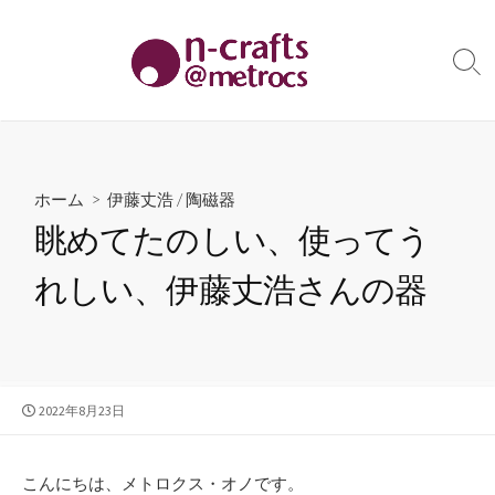
コ
ン
テ
検
索
ン
切
ツ
り
へ
替
え
ス
ホーム
>
伊藤丈浩
/
陶磁器
キ
眺めてたのしい、使ってう
ッ
プ
れしい、伊藤丈浩さんの器
公
2022年8月23日
開
日
こんにちは、メトロクス・オノです。