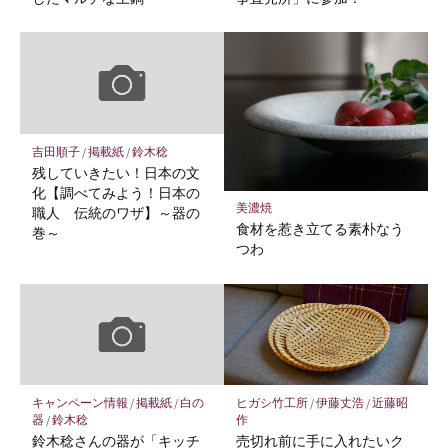
吉田順子
/
掲載紙
/
鈴木稔
残していきたい！日本の文
化【調べてみよう！日本の
美濃焼
職人 伝統のワザ】～器の
食材を惹き立てる素朴なう
巻～
つわ
キャンペーン情報
/
掲載紙
/
白の
ヒガシ竹工所
/
伊藤丈浩
/
近藤昭
器
/
鈴木稔
作
鈴木稔さんの器が「キッチ
売切れ前に手に入れたいク