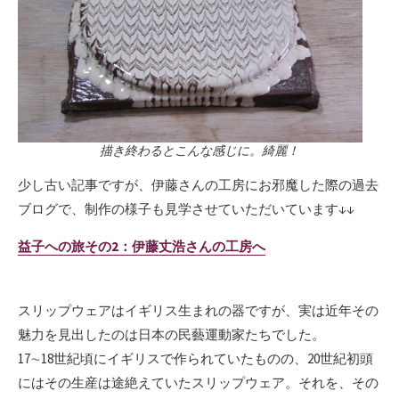
描き終わるとこんな感じに。綺麗！
少し古い記事ですが、伊藤さんの工房にお邪魔した際の過去
ブログで、制作の様子も見学させていただいています↓↓
益子への旅その2：伊藤丈浩さんの工房へ
スリップウェアはイギリス生まれの器ですが、実は近年その
魅力を見出したのは日本の民藝運動家たちでした。
17∼18世紀頃にイギリスで作られていたものの、20世紀初頭
にはその生産は途絶えていたスリップウェア。それを、その