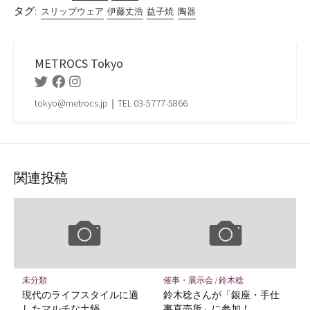
タグ:
スリップウェア
伊藤丈浩
益子焼
陶器
METROCS Tokyo
Twitter
Facebook
Instagram
tokyo@metrocs.jp｜TEL 03-5777-5866
関連投稿
未分類
催事・展示会
/
鈴木稔
現代のライフスタイルに適
鈴木稔さんが「銀座・手仕
したマルチな土鍋
事直売所」に参加！