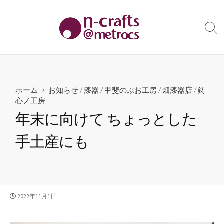
コ
ン
テ
検
索
ン
切
ツ
り
へ
替
え
ス
ホーム
>
お知らせ
/
漆器
/
甲斐のぶお工房
/
畑漆器店
/
鋳
キ
心ノ工房
ッ
年末に向けて ちょっとした
プ
手土産にも
公
2022年11月1日
開
日