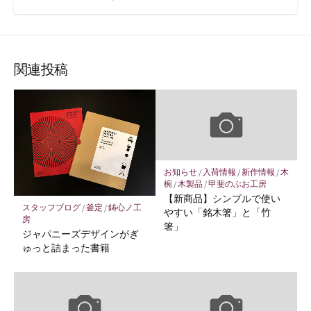
関連投稿
お知らせ
/
入荷情報
/
新作情報
/
木
椀
/
木製品
/
甲斐のぶお工房
【新商品】シンプルで使い
スタッフブログ
/
釜定
/
鋳心ノ工
やすい「銘木箸」と「竹
房
箸」
ジャパニーズデザインがぎ
ゅっと詰まった書籍