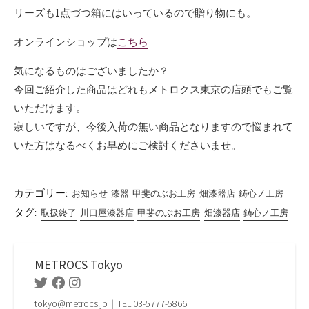
リーズも1点づつ箱にはいっているので贈り物にも。
オンラインショップは
こちら
気になるものはございましたか？
今回ご紹介した商品はどれもメトロクス東京の店頭でもご覧
いただけます。
寂しいですが、今後入荷の無い商品となりますので悩まれて
いた方はなるべくお早めにご検討くださいませ。
カテゴリー:
お知らせ
漆器
甲斐のぶお工房
畑漆器店
鋳心ノ工房
タグ:
取扱終了
川口屋漆器店
甲斐のぶお工房
畑漆器店
鋳心ノ工房
METROCS Tokyo
Twitter
Facebook
Instagram
tokyo@metrocs.jp｜TEL 03-5777-5866