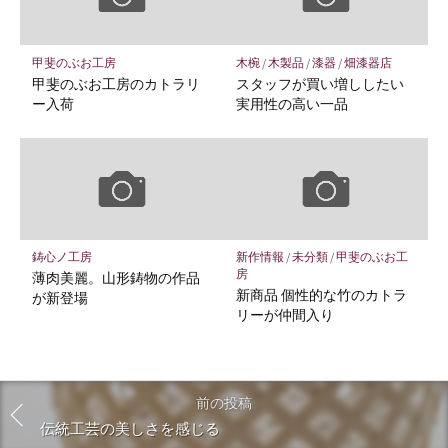
甲斐のぶお工房
木椀
/
木製品
/
漆器
/
畑漆器店
甲斐のぶお工房のカトラリ
スタッフが買い増ししたい
ー入荷
実用性の高い一品
鋳心ノ工房
新作情報
/
未分類
/
甲斐のぶお工
房
薄肉美麗。山形鋳物の作品
新商品 個性的な竹のカトラ
が新登場
リーが仲間入り
前の投稿
伝統工芸の美しさを感じる