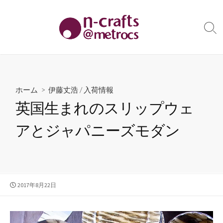
コ
ン
テ
検
索
ン
切
ツ
り
へ
替
え
ス
ホーム
>
伊藤丈浩
/
入荷情報
キ
英国生まれのスリップウェ
ッ
プ
アとジャパニーズモダン
公
2017年8月22日
開
日