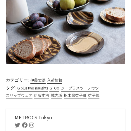
カテゴリー:
伊藤丈浩
入荷情報
タグ:
G plus two naughts
G+OO
ジープラスツーノウツ
スリップウェア
伊藤丈浩
城内坂
栃木県益子町
益子焼
METROCS Tokyo
Twitter
Facebook
Instagram