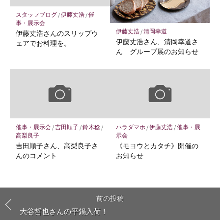
スタッフブログ
/
伊藤丈浩
/
催
事・展示会
伊藤丈浩
/
清岡幸道
伊藤丈浩さんのスリップウ
伊藤丈浩さん、清岡幸道さ
ェアでお料理を。
ん グループ展のお知らせ
催事・展示会
/
吉田順子
/
鈴木稔
/
ハラダマホ
/
伊藤丈浩
/
催事・展
高梨良子
示会
吉田順子さん、高梨良子さ
《モヨウとカタチ》開催の
んのコメント
お知らせ
前の投稿
大谷哲也さんの平鍋入荷！