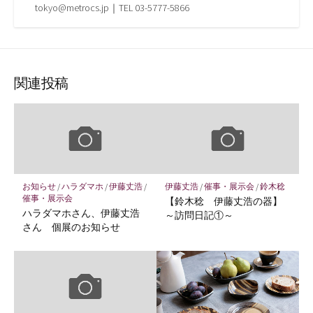
tokyo@metrocs.jp｜TEL 03-5777-5866
関連投稿
お知らせ
/
ハラダマホ
/
伊藤丈浩
/
伊藤丈浩
/
催事・展示会
/
鈴木稔
催事・展示会
【鈴木稔 伊藤丈浩の器】
ハラダマホさん、伊藤丈浩
～訪問日記①～
さん 個展のお知らせ