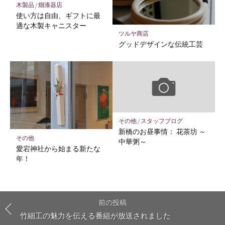
木製品
/
畑漆器店
使い方は自由、ギフトに最
適な木製キャニスター
ツルヤ商店
グッドデザインな伝統工芸
その他
/
スタッフブログ
新橋のお昼事情： 花茶坊 ～
その他
中華粥～
愛宕神社から始まる新たな
年！
前の投稿
竹細工の魅力を伝える番組が放送されました