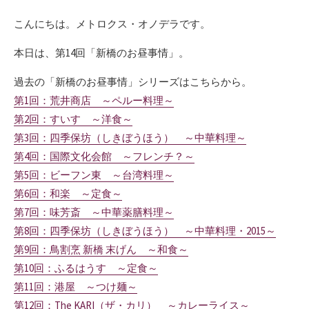
日
こんにちは。メトロクス・オノデラです。
本日は、第14回「新橋のお昼事情」。
過去の「新橋のお昼事情」シリーズはこちらから。
第1回：荒井商店 ～ペルー料理～
第2回：すいす ～洋食～
第3回：四季保坊（しきぼうほう） ～中華料理～
第4回：国際文化会館 ～フレンチ？～
第5回：ビーフン東 ～台湾料理～
第6回：和楽 ～定食～
第7回：味芳斎 ～中華薬膳料理～
第8回：四季保坊（しきぼうほう） ～中華料理・2015～
第9回：鳥割烹 新橋 末げん ～和食～
第10回：ふるはうす ～定食～
第11回：港屋 ～つけ麺～
第12回：The KARI（ザ・カリ） ～カレーライス～