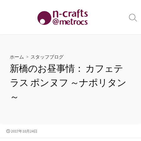
コ
ン
テ
検
索
ン
切
ツ
り
へ
替
え
ス
ホーム
>
スタッフブログ
キ
新橋のお昼事情： カフェテ
ッ
プ
ラス ポンヌフ ～ナポリタン
～
公
2017年10月24日
開