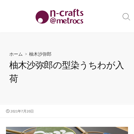
コ
ン
テ
検
索
ン
切
ツ
り
へ
替
え
ス
ホーム
>
柚木沙弥郎
キ
柚木沙弥郎の型染うちわが入
ッ
プ
荷
公
2021年7月20日
開
日