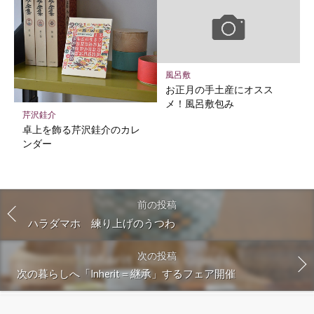
風呂敷
お正月の手土産にオスス
メ！風呂敷包み
芹沢銈介
卓上を飾る芹沢銈介のカレ
ンダー
前の投稿
ハラダマホ 練り上げのうつわ
次の投稿
次の暮らしへ「Inherit＝継承」するフェア開催