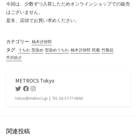
今回は、少数ずつ入荷したためオンラインショップでの販売
はございません。
是非、店頭でお買い求めください。
カテゴリー:
柚木沙弥郎
タグ:
うちわ
型染め
型染めうちわ
柚木沙弥郎
民藝
竹製品
芹沢銈介
METROCS Tokyo
Twitter
Facebook
Instagram
tokyo@metrocs.jp｜TEL 03-5777-5866
関連投稿