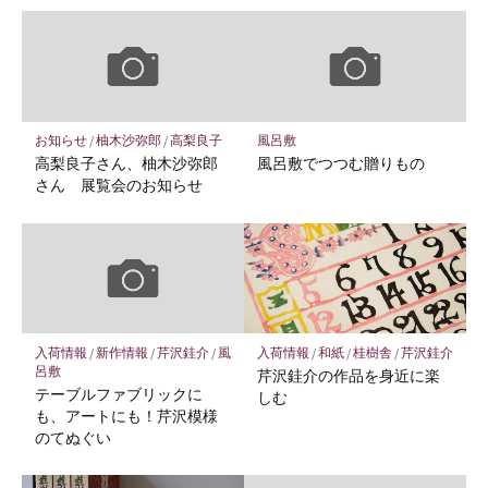
お知らせ
/
柚木沙弥郎
/
高梨良子
風呂敷
高梨良子さん、柚木沙弥郎
風呂敷でつつむ贈りもの
さん 展覧会のお知らせ
入荷情報
/
新作情報
/
芹沢銈介
/
風
入荷情報
/
和紙
/
桂樹舎
/
芹沢銈介
呂敷
芹沢銈介の作品を身近に楽
テーブルファブリックに
しむ
も、アートにも！芹沢模様
のてぬぐい