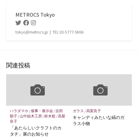
METROCS Tokyo
Twitter
Facebook
Instagram
tokyo@metrocs.jp｜TEL 03-5777-5866
関連投稿
ハラダマホ
/
催事・展示会
/
吉田
ガラス
/
高梨良子
順子
/
山中組木工房
/
鈴木稔
/
高梨
キャンディみたいな縞のガ
良子
ラス小物
「あたらしいクラフトのカ
タチ」展のお知らせ