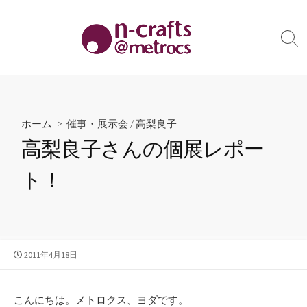
コ
ン
テ
検
索
ン
切
ツ
り
へ
替
え
ス
ホーム
>
催事・展示会
/
高梨良子
キ
高梨良子さんの個展レポー
ッ
プ
ト！
公
2011年4月18日
開
日
こんにちは。メトロクス、ヨダです。