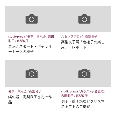
studio prepa
/
催事・展示会
/
吉田
スタッフブログ
/
高梨良子
順子
/
高梨良子
高梨良子展「色硝子の楽し
展示会スタート・ギャラリ
み」 レポート
ートークの様子
催事・展示会
/
高梨良子
studio prepa
/
ガラス
/
伊藤丈浩
/
吉田順子
/
高梨良子
縞の器：高梨良子さんの作
切子・益子焼などクリスマ
品
スギフトのご提案