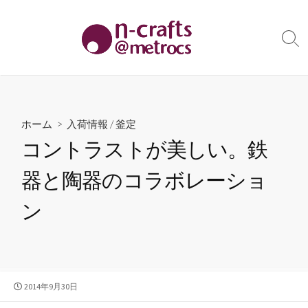
コ
ン
テ
検
索
ン
切
ツ
り
へ
替
え
ス
ホーム
>
入荷情報
/
釜定
キ
コントラストが美しい。鉄
ッ
プ
器と陶器のコラボレーショ
ン
公
2014年9月30日
開