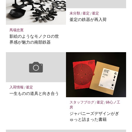
未分類
/
釜定
/
釜定
釜定の鉄器が再入荷
馬場忠寛
影絵のようなモノクロの世
界感が魅力の南部鉄器
入荷情報
/
釜定
一生ものの道具と向き合う
スタッフブログ
/
釜定
/
鋳心ノ工
房
ジャパニーズデザインがぎ
ゅっと詰まった書籍