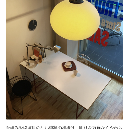
骨組みや継ぎ目のない球状の和紙は、明りを万遍なくやわら