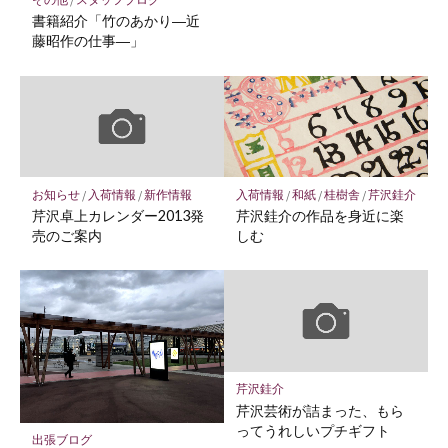
書籍紹介「竹のあかり―近
藤昭作の仕事―」
お知らせ
/
入荷情報
/
新作情報
入荷情報
/
和紙
/
桂樹舎
/
芹沢銈介
芹沢卓上カレンダー2013発
芹沢銈介の作品を身近に楽
売のご案内
しむ
芹沢銈介
芹沢芸術が詰まった、もら
ってうれしいプチギフト
出張ブログ