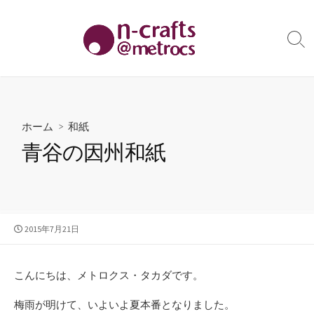
コ
ン
テ
検
索
ン
切
ツ
り
へ
替
え
ス
ホーム
>
和紙
キ
青谷の因州和紙
ッ
プ
公
2015年7月21日
開
日
こんにちは、メトロクス・タカダです。
梅雨が明けて、いよいよ夏本番となりました。