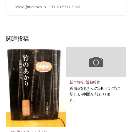
tokyo@metrocs.jp｜TEL 03-5777-5866
関連投稿
新作情報
/
近藤昭作
近藤昭作さんのSKランプに
新しい仲間が加わりまし
た。
その他
/
スタッフブログ