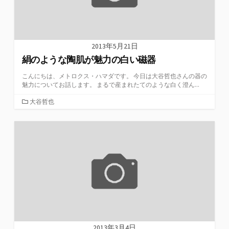
2013年5月21日
絹のような陶肌が魅力の白い磁器
こんにちは、メトロクス・ハマダです。 今日は大谷哲也さんの器の
魅力についてお話します。 まるで産まれたてのような白く澄ん...
カ
大谷哲也
テ
ゴ
リ
ー
2013年3月4日