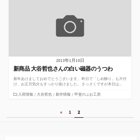
リ
ー
2013年1月10日
新商品 大谷哲也さんの白い磁器のうつわ
新年あけましておめでとうございます。 昨日で「しめ飾り」も片付
け、お正月気分もすっかり抜けました。 さっそくですが本日は...
カ
入荷情報
/
大谷哲也
/
新作情報
/
甲斐のぶお工房
テ
ゴ
投
«
1
2
リ
ー
稿
の