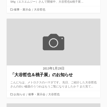
SMg（エスエムジー）さんで開催中、大谷哲也&桃子展 ...
カ
催事・展示会
/
大谷哲也
テ
ゴ
リ
ー
2013年1月29日
「大谷哲也＆桃子展」のお知らせ
こんにちは、メトロクスのハマダです。 先日、ご紹介した大谷哲也
さんの白い磁器のうつわはもうご覧になりましたか？ まだ見て...
カ
お知らせ
/
催事・展示会
/
大谷哲也
テ
ゴ