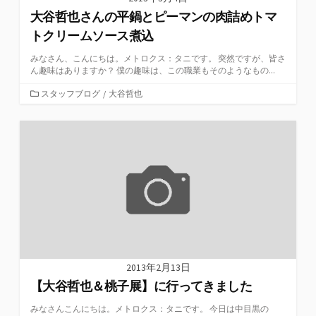
大谷哲也さんの平鍋とピーマンの肉詰めトマ
トクリームソース煮込
みなさん、こんにちは。メトロクス：タニです。 突然ですが、皆さ
ん趣味はありますか？ 僕の趣味は、この職業もそのようなもの...
カ
スタッフブログ
/
大谷哲也
テ
ゴ
リ
ー
2013年2月13日
【大谷哲也＆桃子展】に行ってきました
みなさんこんにちは。メトロクス：タニです。 今日は中目黒の