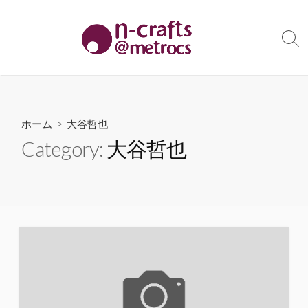
コ
ン
テ
検
索
ン
切
ツ
り
へ
替
え
ス
ホーム
> 大谷哲也
キ
Category:
大谷哲也
ッ
プ