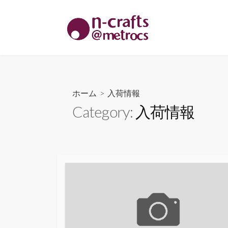
コ
ン
テ
ン
ツ
へ
ス
ホーム
> 入荷情報
キ
Category:
入荷情報
ッ
プ