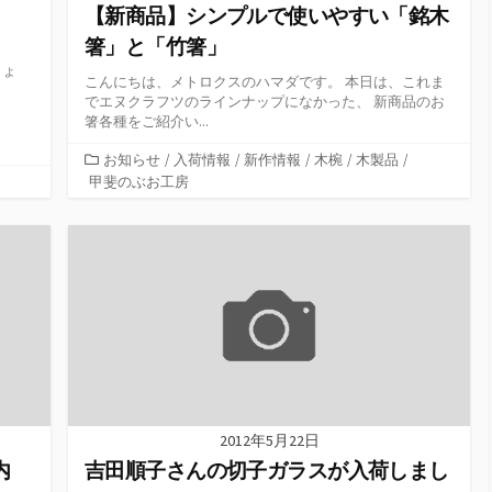
【新商品】シンプルで使いやすい「銘木
箸」と「竹箸」
しょ
こんにちは、メトロクスのハマダです。 本日は、これま
でエヌクラフツのラインナップになかった、 新商品のお
箸各種をご紹介い...
カ
お知らせ
/
入荷情報
/
新作情報
/
木椀
/
木製品
/
テ
甲斐のぶお工房
ゴ
リ
ー
2012年5月22日
内
吉田順子さんの切子ガラスが入荷しまし