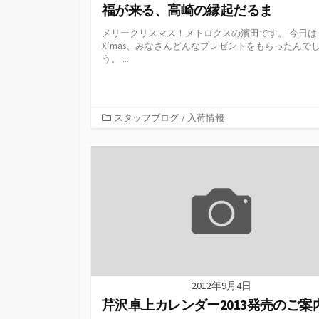
福が来る、高崎の縁起だるま
メリークリスマス！メトロクスの濱田です。 今日は
X’mas、みなさんどんなプレゼントをもらったんで
う。 ...
カ
スタッフブログ
/
入荷情報
テ
ゴ
リ
ー
2012年9月4日
芹沢卓上カレンダー2013発売のご案