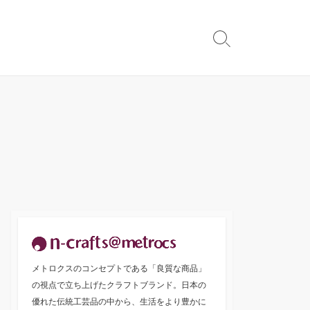
検
索
切
り
替
え
メトロクスのコンセプトである「良質な商品」
の視点で立ち上げたクラフトブランド。日本の
優れた伝統工芸品の中から、生活をより豊かに