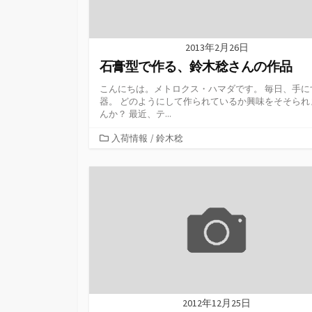
2013年2月26日
石膏型で作る、鈴木稔さんの作品
こんにちは。メトロクス・ハマダです。 毎日、手に
器。 どのようにして作られているか興味をそそられ
んか？ 最近、テ...
カ
入荷情報
/
鈴木稔
テ
ゴ
リ
ー
2012年12月25日