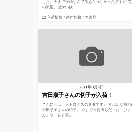
した。今まで長袖なんて考えられなかったですが 突
の気配。温かい飲...
カ
入荷情報
/
新作情報
/
木製品
テ
ゴ
リ
ー
2011年9月6日
吉田順子さんの切子が入荷！
こんにちは。メトロクスのヨダです。 きれいな模様
吉田順子さんの切子。 今まで入荷待ちだった「ひょ
ん」や「花と実」...