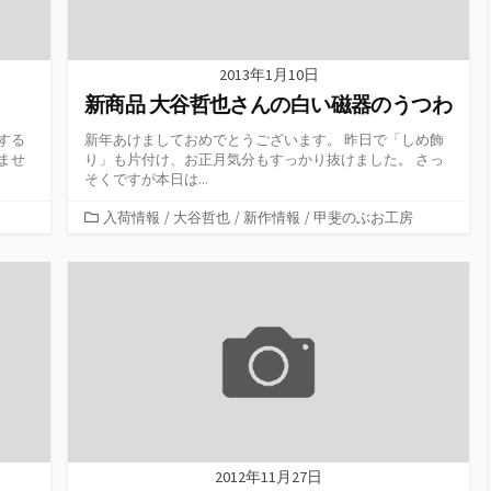
2013年1月10日
新商品 大谷哲也さんの白い磁器のうつわ
する
新年あけましておめでとうございます。 昨日で「しめ飾
ませ
り」も片付け、お正月気分もすっかり抜けました。 さっ
そくですが本日は...
カ
入荷情報
/
大谷哲也
/
新作情報
/
甲斐のぶお工房
テ
ゴ
リ
ー
2012年11月27日