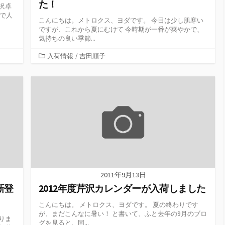
た！
沢卓
家で人
こんにちは。メトロクス、ヨダです。 今日は少し肌寒い
ですが、これから夏にむけて 今時期が一番が爽やかで、
気持ちの良い季節...
カ
入荷情報
/
吉田順子
テ
ゴ
リ
ー
2011年9月13日
新登
2012年度芹沢カレンダーが入荷しました
こんにちは。 メトロクス、ヨダです。 夏の終わりです
が、まだこんなに暑い！ と書いて、ふと去年の9月のブロ
りま
グを見ると、同...