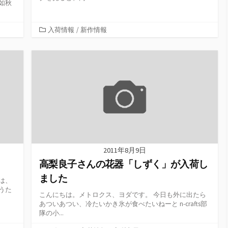
如秋
カ
入荷情報
/
新作情報
テ
ゴ
リ
ー
2011年8月9日
高梨良子さんの花器「しずく」が入荷し
ました
は、
うた
こんにちは。メトロクス、ヨダです。 今日も外に出たら
あついあつい、冷たいかき氷が食べたいねーと n-crafts部
隊の小...