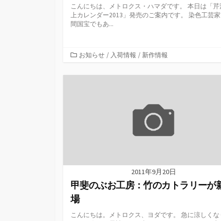
こんにちは、メトロクス・ハマダです。 本日は「芹
上カレンダー2013」発売のご案内です。 染色工芸
間国宝でもあ...
カ
お知らせ
/
入荷情報
/
新作情報
テ
ゴ
リ
ー
2011年9月20日
甲斐のぶお工房：竹のカトラリーが
場
こんにちは。メトロクス、ヨダです。 急に涼しくな