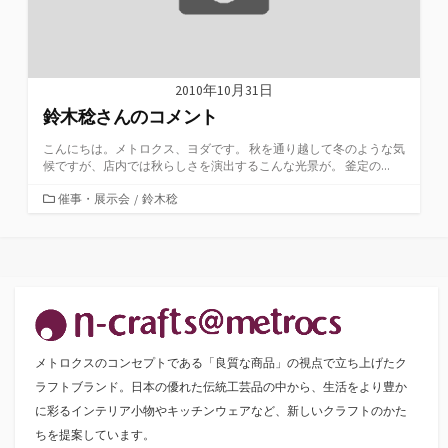
2010年10月31日
鈴木稔さんのコメント
こんにちは。メトロクス、ヨダです。 秋を通り越して冬のような気
候ですが、店内では秋らしさを演出するこんな光景が。 釜定の...
カ
催事・展示会
/
鈴木稔
テ
ゴ
リ
ー
メトロクスのコンセプトである「良質な商品」の視点で立ち上げたク
ラフトブランド。日本の優れた伝統工芸品の中から、生活をより豊か
に彩るインテリア小物やキッチンウェアなど、新しいクラフトのかた
ちを提案しています。