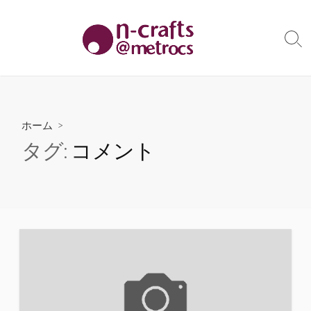
コ
ン
テ
検
索
ン
切
ツ
り
へ
替
え
ス
ホーム
>
キ
タグ:
コメント
ッ
プ