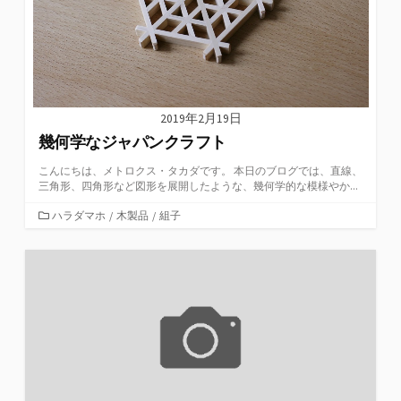
2019年2月19日
幾何学なジャパンクラフト
こんにちは、メトロクス・タカダです。 本日のブログでは、直線、
三角形、四角形など図形を展開したような、幾何学的な模様やか...
カ
ハラダマホ
/
木製品
/
組子
テ
ゴ
リ
ー