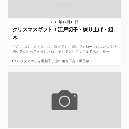
2010年12月18日
クリスマスギフト！江戸切子・練り上げ・組
木
こんにちは。メトロクス、ヨダです。 寒いですねー。いよいよ本格
的な冬がやってきましたね。 そしてクリスマスまであと丁度一...
カ
ハラダマホ
/
吉田順子
/
山中組木工房
/
風呂敷
テ
ゴ
リ
ー