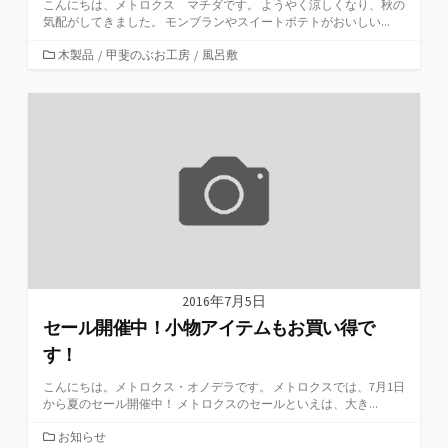
こんにちは、メトロクス マチダです。 ようやく涼しくなり、秋の
気配がしてきました。 モンブランやスイートポテトがおいしい...
カ
木製品
/
甲斐のぶお工房
/
風呂敷
テ
ゴ
リ
ー
2016年7月5日
セール開催中！小物アイテムもお買い得で
す！
こんにちは。メトロクス・オノデラです。 メトロクスでは、7月1日
から夏のセール開催中！ メトロクスのセールといえは、大き...
カ
お知らせ