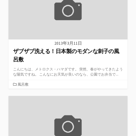
2013年3月11日
ザブザブ洗える！日本製のモダンな刺子の風
呂敷
こんにちは、メトロクス・ハマダです。 突然、春がやってきたよう
な陽気ですね。 こんなにお天気が良いのなら、公園でお弁当で...
カ
風呂敷
テ
ゴ
リ
ー