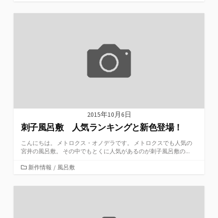
テ
ゴ
リ
ー
2015年10月6日
刺子風呂敷 人気ランキングと新色登場！
こんにちは。 メトロクス・オノデラです。 メトロクスでも人気の
宮井の風呂敷。 その中でもとくに人気があるのが刺子風呂敷の...
カ
新作情報
/
風呂敷
テ
ゴ
リ
ー