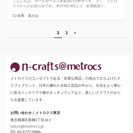
こんにちは。 ホールセールス事業部の小野寺です。 さて、メトロ
クスからのお知らせです。 本日9月29日より、松屋銀座 7...
カ
催事・展示会
テ
ゴ
投
1
2
»
リ
ー
稿
の
ペ
ー
メトロクスのコンセプトである「良質な商品」の視点で立ち上げたク
ジ
ラフトブランド。日本の優れた伝統工芸品の中から、生活をより豊か
送
に彩るインテリア小物やキッチンウェアなど、新しいクラフトのかた
ちを提案しています。
り
お問い合わせ｜メトロクス東京
東京都港区新橋6丁目18-2
tokyo@metrocs.jp
TEL 03-5777-5866