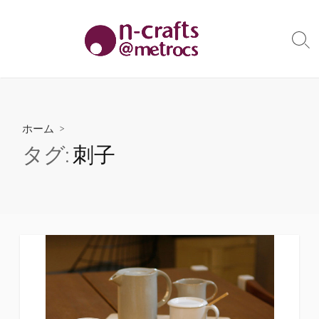
コ
ン
テ
検
索
ン
切
ツ
り
へ
替
え
ス
ホーム
>
キ
タグ:
刺子
ッ
プ