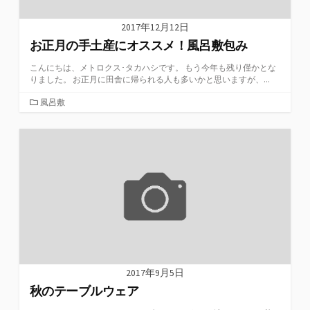
2017年12月12日
お正月の手土産にオススメ！風呂敷包み
こんにちは、メトロクス･タカハシです。 もう今年も残り僅かとな
りました。 お正月に田舎に帰られる人も多いかと思いますが、...
カ
風呂敷
テ
ゴ
リ
ー
2017年9月5日
秋のテーブルウェア