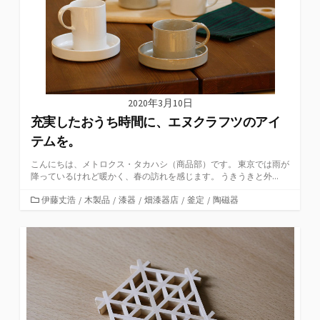
2020年3月10日
充実したおうち時間に、エヌクラフツのアイ
テムを。
こんにちは、メトロクス・タカハシ（商品部）です。 東京では雨が
降っているけれど暖かく、春の訪れを感じます。 うきうきと外...
カ
伊藤丈浩
/
木製品
/
漆器
/
畑漆器店
/
釜定
/
陶磁器
テ
ゴ
リ
ー