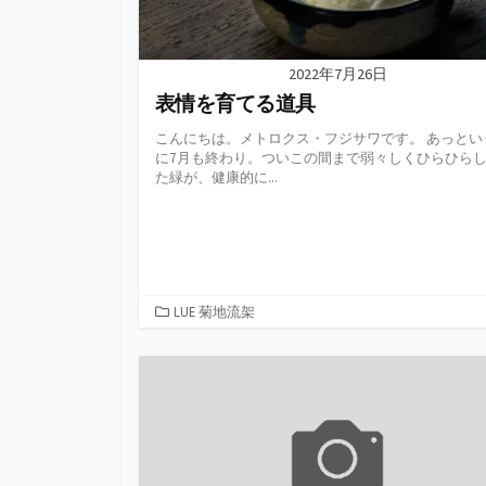
2022年7月26日
表情を育てる道具
こんにちは。メトロクス・フジサワです。 あっとい
に7月も終わり。ついこの間まで弱々しくひらひら
た緑が、健康的に...
カ
LUE 菊地流架
テ
ゴ
リ
ー