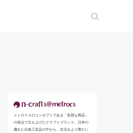
検
索
切
り
替
え
メトロクスのコンセプトである「良質な商品」
の視点で立ち上げたクラフトブランド。日本の
優れた伝統工芸品の中から、生活をより豊かに