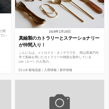
う間
2018年2月20日
してい
真鍮製のカトラリーとステーショナリー
が仲間入り！
こんにちは。メトロクス・オノデラです。 岡山県瀬戸内
市で真鍮を用いたカトラリーや雑貨を製作している
Lue（ルー）の人気の...
カ
LUE 菊地流架
/
入荷情報
/
新作情報
テ
ゴ
リ
ー