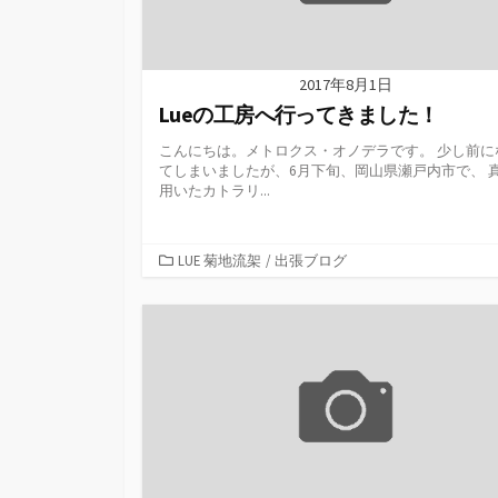
2017年8月1日
Lueの工房へ行ってきました！
こんにちは。メトロクス・オノデラです。 少し前に
てしまいましたが、6月下旬、岡山県瀬戸内市で、 
用いたカトラリ...
カ
LUE 菊地流架
/
出張ブログ
テ
ゴ
リ
ー