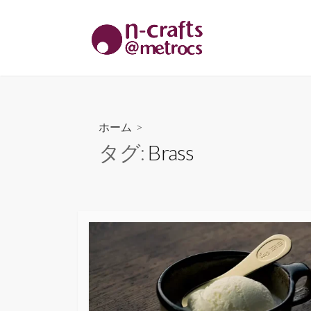
コ
ン
テ
ン
ツ
へ
ス
ホーム
>
キ
タグ:
Brass
ッ
プ