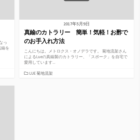
2017年5月9日
真鍮のカトラリー 簡単！気軽！お酢で
のお手入れ方法
なっ
真鍮を
こんにちは。メトロクス・オノデラです。 菊地流架さん
によるLueの真鍮製のカトラリー、「スポーク」を自宅で
愛用しています...
カ
LUE 菊地流架
テ
ゴ
リ
ー