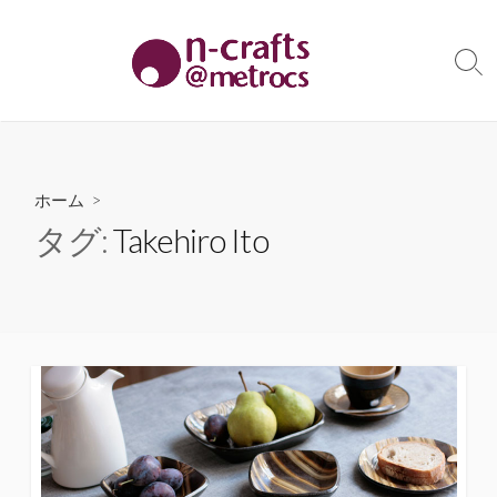
コ
ン
テ
検
索
ン
切
ツ
り
へ
替
え
ス
ホーム
>
キ
タグ:
Takehiro Ito
ッ
プ