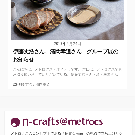
2018年4月24日
伊藤丈浩さん、清岡幸道さん グループ展の
お知らせ
こんにちは。メトロクス・オノデラです。 本日は、メトロクスでも
お取り扱いさせていただいている、伊藤丈浩さん・清岡幸道さん...
カ
伊藤丈浩
/
清岡幸道
テ
ゴ
リ
ー
メトロクスのコンセプトである「良質な商品」の視点で立ち上げたク