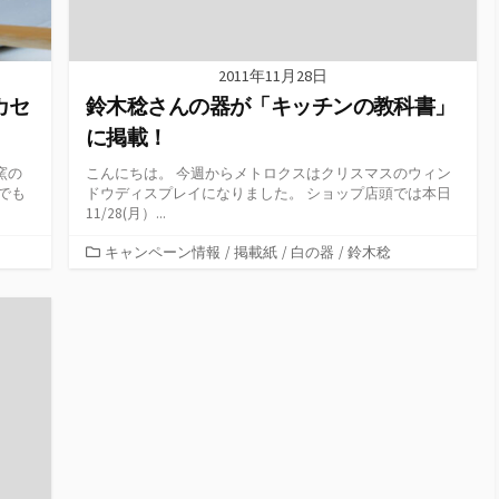
2011年11月28日
カセ
鈴木稔さんの器が「キッチンの教科書」
に掲載！
窯の
こんにちは。 今週からメトロクスはクリスマスのウィン
でも
ドウディスプレイになりました。 ショップ店頭では本日
11/28(月）...
カ
キャンペーン情報
/
掲載紙
/
白の器
/
鈴木稔
テ
ゴ
リ
ー