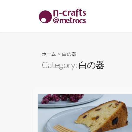
コ
ン
テ
ン
ツ
へ
ス
ホーム
> 白の器
キ
Category:
白の器
ッ
プ