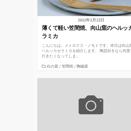
2022年2月22日
薄くて軽い笠間焼、向山窯のヘルッ
ラミカ
こんにちは。メトロクス・ノモトです。本日は向山
ヘルッカセラミカを紹介します。 陶芸好きなら何度
行きたくなってしま...
カ
白の器
/
笠間焼
/
陶磁器
テ
ゴ
リ
ー