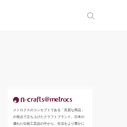
検
索
切
り
替
え
メトロクスのコンセプトである「良質な商品」
の視点で立ち上げたクラフトブランド。日本の
優れた伝統工芸品の中から、生活をより豊かに