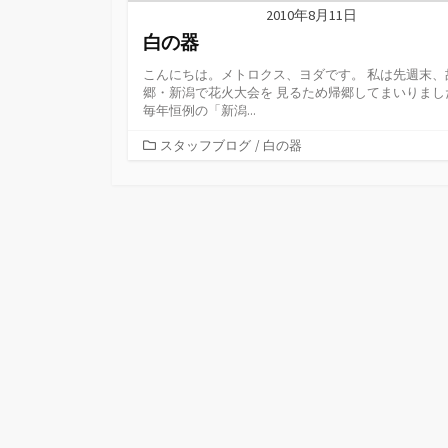
2010年8月11日
白の器
こんにちは。メトロクス、ヨダです。 私は先週末、
郷・新潟で花火大会を 見るため帰郷してまいりまし
毎年恒例の「新潟...
カ
スタッフブログ
/
白の器
テ
ゴ
リ
ー