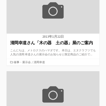
2013年1月22日
清岡幸道さん「木の器 土の器」展のご案内
こんにちは、メトロクスのハマダです。 本日は、エヌクラフツでも
人気の清岡 幸道さんの展示会のお知らせと限定商品のご紹介で...
カ
催事・展示会
/
清岡幸道
テ
ゴ
リ
ー