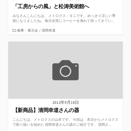
「工房からの風」と松涛美術館へ
みなさんこんにちは。 メトロクス：タニです。 めっきり涼しい季
節になりましたね。 毎日水筒にコーヒーを淹れて持ってきてい...
カ
催事・展示会
/
清岡幸道
テ
ゴ
リ
ー
2012年9月18日
【新商品】清岡幸道さんの器
こんにちは、メトロクスの山本です。 今回は、本日からメトロクス
で取り扱いを始めた 清岡幸道さんの器のご紹介です。 清岡さ...