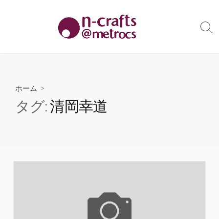
コ
ン
テ
検
索
ン
切
ツ
り
へ
替
え
ス
ホーム
>
キ
タグ:
清岡幸道
ッ
プ