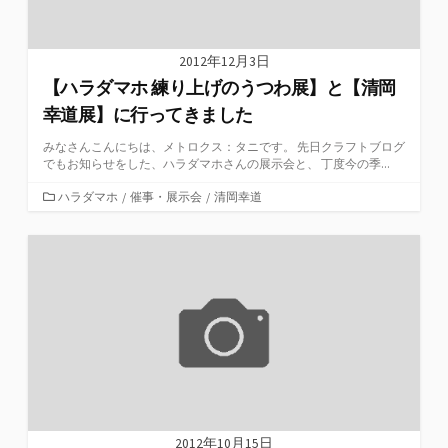
2012年12月3日
【ハラダマホ 練り上げのうつわ展】と【清岡
幸道展】に行ってきました
みなさんこんにちは、メトロクス：タニです。 先日クラフトブログ
でもお知らせをした、ハラダマホさんの展示会と、 丁度今の季...
カ
ハラダマホ
/
催事・展示会
/
清岡幸道
テ
ゴ
リ
ー
2012年10月15日