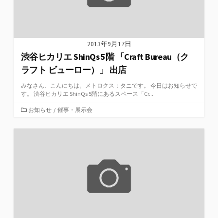
2013年9月17日
渋谷ヒカリエ ShinQs 5階 「Craft Bureau（ク
ラフト ビューロー）」 出店
みなさん、こんにちは。メトロクス：タニです。 今日はお知らせで
す。 渋谷ヒカリエ ShinQs 5階にあるスペース「Cr...
カ
お知らせ
/
催事・展示会
テ
ゴ
リ
ー