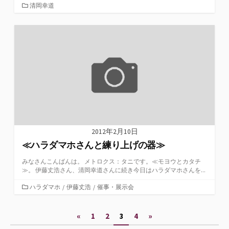
カ
清岡幸道
テ
ゴ
リ
ー
2012年2月10日
≪ハラダマホさんと練り上げの器≫
みなさんこんばんは。 メトロクス：タニです。≪モヨウとカタチ
≫。 伊藤丈浩さん、清岡幸道さんに続き今日はハラダマホさんを...
カ
ハラダマホ
/
伊藤丈浩
/
催事・展示会
テ
ゴ
投
«
1
2
3
4
»
リ
ー