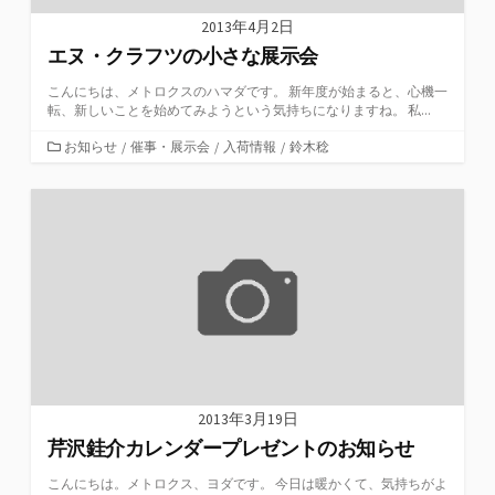
2013年4月2日
エヌ・クラフツの小さな展示会
こんにちは、メトロクスのハマダです。 新年度が始まると、心機一
転、新しいことを始めてみようという気持ちになりますね。 私...
カ
お知らせ
/
催事・展示会
/
入荷情報
/
鈴木稔
テ
ゴ
リ
ー
2013年3月19日
芹沢銈介カレンダープレゼントのお知らせ
こんにちは。メトロクス、ヨダです。 今日は暖かくて、気持ちがよ