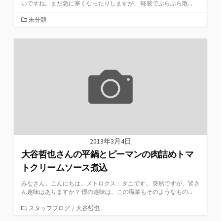
いですね。まだ急に寒くなったりしますが、 軽装でぶらぶら散...
カ
未分類
テ
ゴ
リ
ー
2013年3月4日
大谷哲也さんの平鍋とピーマンの肉詰めトマ
トクリームソース煮込
みなさん、こんにちは。メトロクス：タニです。 突然ですが、皆さ
ん趣味はありますか？ 僕の趣味は、この職業もそのようなもの...
カ
スタッフブログ
/
大谷哲也
テ