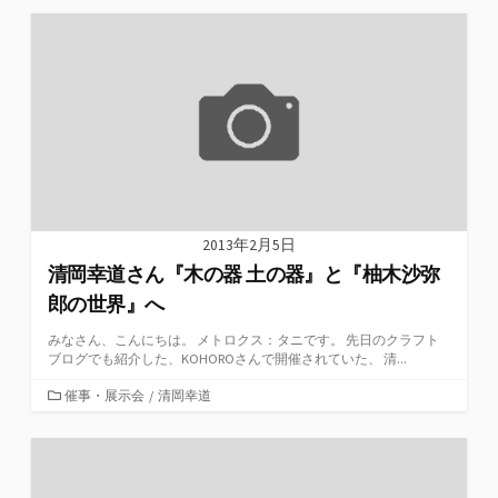
ゴ
リ
ー
2013年2月5日
清岡幸道さん『木の器 土の器』と『柚木沙弥
郎の世界』へ
みなさん、こんにちは。 メトロクス：タニです。 先日のクラフト
ブログでも紹介した、KOHOROさんで開催されていた、 清...
カ
催事・展示会
/
清岡幸道
テ
ゴ
リ
ー