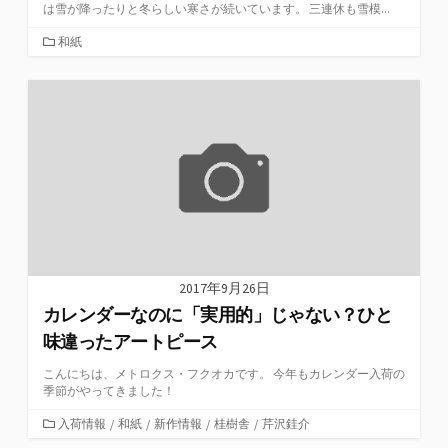
は雪が降ったりと冬らしい寒さが続いています。 三連休も雪模...
カ
和紙
テ
ゴ
リ
ー
2017年9月26日
カレンダーなのに「実用的」じゃない？ひと
味違ったアートピース
こんにちは、メトロクス・フクオカです。 今年もカレンダー入荷の
季節がやってきました！
カ
入荷情報
/
和紙
/
新作情報
/
桂樹舎
/
芹沢銈介
テ