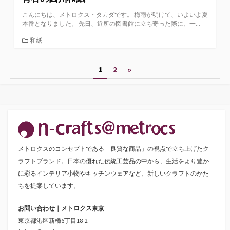
こんにちは、メトロクス・タカダです。 梅雨が明けて、いよいよ夏
本番となりました。 先日、近所の図書館に立ち寄った際に、一...
カ
和紙
テ
ゴ
投
1
2
»
リ
ー
稿
の
ペ
ー
メトロクスのコンセプトである「良質な商品」の視点で立ち上げたク
ジ
ラフトブランド。日本の優れた伝統工芸品の中から、生活をより豊か
送
に彩るインテリア小物やキッチンウェアなど、新しいクラフトのかた
ちを提案しています。
り
お問い合わせ｜メトロクス東京
東京都港区新橋6丁目18-2