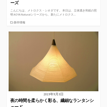
ーズ
こんにちは、メトロクス・シオダです。 本日は、立体漉き和紙の照
明 AOYA Naturalシリーズから、新たにメトロクス...
カ
新作情報
テ
ゴ
リ
ー
2019年9月3日
夜の時間を柔らかく彩る、繊細なランタンシ
ェード