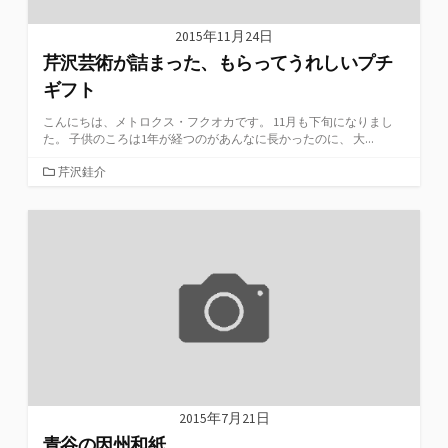
2015年11月24日
芹沢芸術が詰まった、もらってうれしいプチ
ギフト
こんにちは、メトロクス・フクオカです。 11月も下旬になりまし
た。 子供のころは1年が経つのがあんなに長かったのに、 大...
カ
芹沢銈介
テ
ゴ
リ
ー
2015年7月21日
青谷の因州和紙