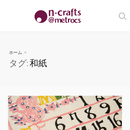
コ
ン
テ
検
索
ン
切
ツ
り
へ
替
え
ス
ホーム
>
キ
タグ:
和紙
ッ
プ