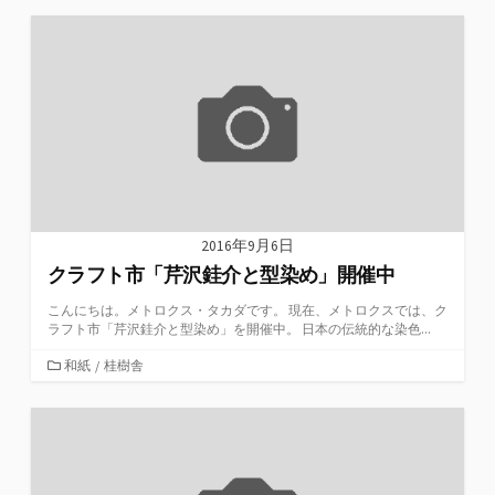
ゴ
リ
ー
2016年9月6日
クラフト市「芹沢銈介と型染め」開催中
こんにちは。メトロクス・タカダです。 現在、メトロクスでは、ク
ラフト市「芹沢銈介と型染め」を開催中。 日本の伝統的な染色...
カ
和紙
/
桂樹舎
テ
ゴ
リ
ー