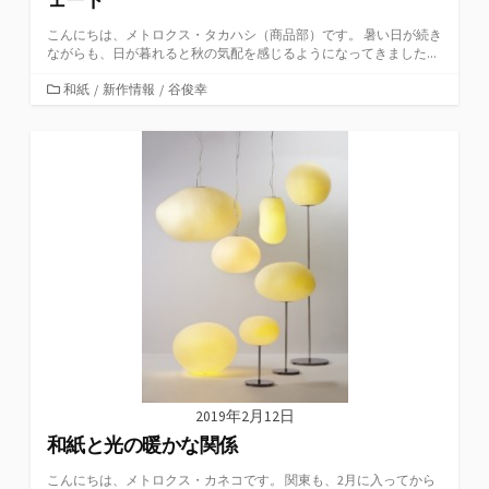
こんにちは、メトロクス・タカハシ（商品部）です。 暑い日が続き
ながらも、日が暮れると秋の気配を感じるようになってきました...
カ
和紙
/
新作情報
/
谷俊幸
テ
ゴ
リ
ー
2019年2月12日
和紙と光の暖かな関係
こんにちは、メトロクス・カネコです。 関東も、2月に入ってから