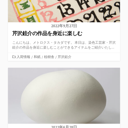
2022年9月27日
芹沢銈介の作品を身近に楽しむ
こんにちは、メトロクス・タカダです。 本日は、染色工芸家・芹沢
銈介の作品を身近に楽しむことができるアイテムをご紹介いたし...
カ
入荷情報
/
和紙
/
桂樹舎
/
芹沢銈介
テ
ゴ
リ
ー
2022年6月28日