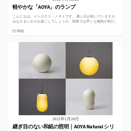
軽やかな「AOYA」のランプ
こんにちは。メトロクス・ノモトです。 暑い日が続いていますが、
みなさまいかがお過ごしでしょうか。関東では早くも梅雨が明け...
カ
和紙
テ
ゴ
リ
ー
2021年1月26日
継ぎ目のない和紙の照明｜AOYA Natural シリ