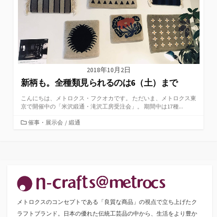
2018年10月2日
新柄も。全種類見られるのは6（土）まで
こんにちは、メトロクス・フクオカです。 ただいま、メトロクス東
京で開催中の「米沢緞通・滝沢工房受注会」。 期間中は17種...
カ
催事・展示会
/
緞通
テ
ゴ
リ
ー
メトロクスのコンセプトである「良質な商品」の視点で立ち上げたク
ラフトブランド。日本の優れた伝統工芸品の中から、生活をより豊か