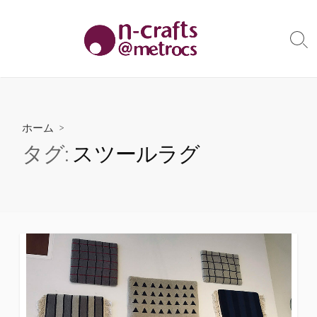
コ
ン
テ
検
索
ン
切
ツ
り
へ
替
え
ス
ホーム
>
キ
タグ:
スツールラグ
ッ
プ