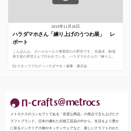
2010年11月26日
ハラダマホさん「練り上げのうつわ展」 レ
ポート
こんばんは。 ホールセールス事業部の小野寺です。 先週末、駒場
東大前の草堂さんで行われている、 ハラダマホさんの『練り上...
カ
スタッフブログ
/
ハラダマホ
/
催事・展示会
テ
ゴ
リ
ー
メトロクスのコンセプトである「良質な商品」の視点で立ち上げたク
ラフトブランド。日本の優れた伝統工芸品の中から、生活をより豊か
に彩るインテリア小物やキッチンウェアなど、新しいクラフトのかた