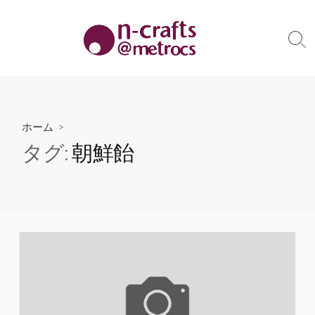
コ
ン
テ
検
索
ン
切
ツ
り
へ
替
え
ス
ホーム
>
キ
タグ:
朝鮮飴
ッ
プ