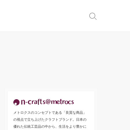
検
索
切
り
替
え
メトロクスのコンセプトである「良質な商品」
の視点で立ち上げたクラフトブランド。日本の
優れた伝統工芸品の中から、生活をより豊かに