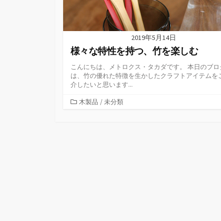
2019年5月14日
様々な特性を持つ、竹を楽しむ
こんにちは、メトロクス・タカダです。 本日のブロ
は、竹の優れた特徴を生かしたクラフトアイテムを
介したいと思います...
カ
木製品
/
未分類
テ
ゴ
リ
ー