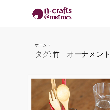
コ
ン
テ
ン
ツ
へ
ス
ホーム
>
キ
タグ:
竹 オーナメン
ッ
プ