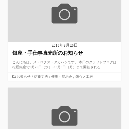
2016年9月26日
銀座・手仕事直売所のお知らせ
こんにちは、メトロクス・タカハシです。 本日のクラフトブログは
松屋銀座で9月28日（水）~10月3日（月）まで開催される...
カ
お知らせ
/
伊藤丈浩
/
催事・展示会
/
鋳心ノ工房
テ
ゴ
リ
ー