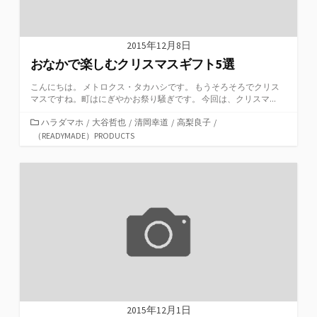
2015年12月8日
おなかで楽しむクリスマスギフト5選
こんにちは。 メトロクス・タカハシです。 もうそろそろでクリス
マスですね。町はにぎやかお祭り騒ぎです。 今回は、クリスマ...
カ
ハラダマホ
/
大谷哲也
/
清岡幸道
/
高梨良子
/
テ
（READYMADE）PRODUCTS
ゴ
リ
ー
2015年12月1日