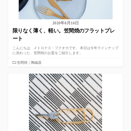
2020年6月16日
限りなく薄く、軽い。笠間焼のフラットプレ
ート
こんにちは、メトロクス・フクオカです。 本日は今年ラインナップ
に加わった、笠間焼のお皿をご紹介します。
カ
笠間焼
/
陶磁器
テ
ゴ
リ
ー