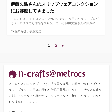
伊藤丈浩さんのスリップウェアコレクション
にお邪魔してきました
こんにちは。 メトロクス・タカハシです。 今日のクラフトブログ
はメトロクスでも作品を取り扱っている 伊藤丈浩さんの個展の...
カ
お知らせ
/
伊藤丈浩
テ
ゴ
投
1
2
»
リ
ー
稿
の
ペ
ー
メトロクスのコンセプトである「良質な商品」の視点で立ち上げたク
ジ
ラフトブランド。日本の優れた伝統工芸品の中から、生活をより豊か
送
に彩るインテリア小物やキッチンウェアなど、新しいクラフトのかた
ちを提案しています。
り