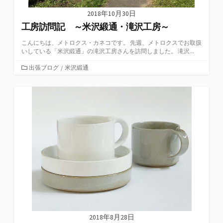
2018年10月30日
工房訪問記 ～米沢緞通・滝沢工房～
こんにちは、メトロクス・カネコです。 先週、メトロクスでお取扱
いしている「米沢緞通」の滝沢工房さんを訪問しました。 滝沢...
カ
出張ブログ
/
米沢緞通
テ
ゴ
リ
ー
2018年8月28日