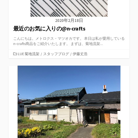
2020年2月18日
最近のお気に入りの@n-crafts
こんにちは。メトロクス・マツオカです。 本日は私が愛用している
n-crafts商品をご紹介いたします。 まずは、菊地流架...
カ
LUE 菊地流架
/
スタッフブログ
/
伊藤丈浩
テ
ゴ
リ
ー