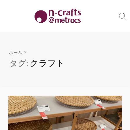
コ
ン
テ
検
索
ン
切
ツ
り
へ
替
え
ス
ホーム
>
キ
タグ:
クラフト
ッ
プ