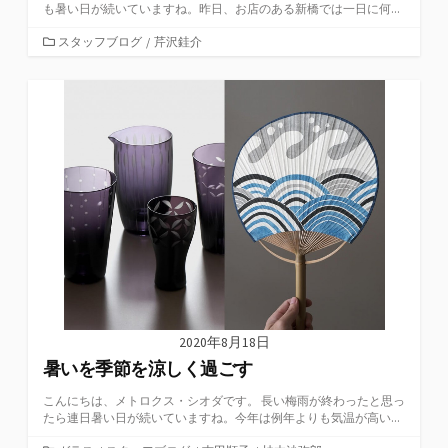
も暑い日が続いていますね。昨日、お店のある新橋では一日に何...
カ
スタッフブログ
/
芹沢銈介
テ
ゴ
リ
ー
2020年8月18日
暑いを季節を涼しく過ごす
こんにちは、メトロクス・シオダです。 長い梅雨が終わったと思っ
たら連日暑い日が続いていますね。今年は例年よりも気温が高い...