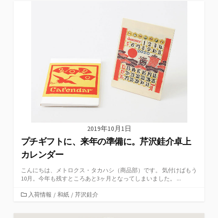
ゴ
リ
ー
2019年10月1日
プチギフトに、来年の準備に。芹沢銈介卓上
カレンダー
こんにちは、メトロクス・タカハシ（商品部）です。 気付けばもう
10月。今年も残すところあと3ヶ月となってしまいました。 ...
カ
入荷情報
/
和紙
/
芹沢銈介
テ
ゴ