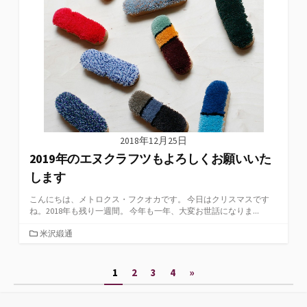
2018年12月25日
2019年のエヌクラフツもよろしくお願いいた
します
こんにちは、メトロクス・フクオカです。 今日はクリスマスです
ね。2018年も残り一週間。 今年も一年、大変お世話になりま...
カ
米沢緞通
テ
ゴ
投
1
2
3
4
»
リ
ー
稿