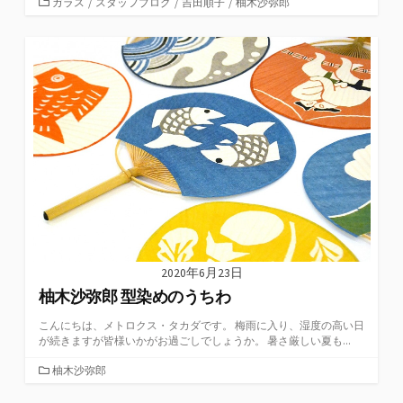
カ
ガラス
/
スタッフブログ
/
吉田順子
/
柚木沙弥郎
テ
ゴ
リ
ー
2020年6月23日
柚木沙弥郎 型染めのうちわ
こんにちは、メトロクス・タカダです。 梅雨に入り、湿度の高い日
が続きますが皆様いかがお過ごしでしょうか。 暑さ厳しい夏も...
カ
柚木沙弥郎
テ