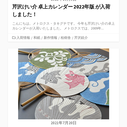
芹沢けい介 卓上カレンダー 2022年版 が入荷
しました！
こんにちは。メトロクス・タキグチです。 今年も芹沢けい介の卓上
カレンダーが入荷いたしました。 メトロクスでは、2009年...
カ
入荷情報
/
和紙
/
新作情報
/
桂樹舎
/
芹沢銈介
テ
ゴ
リ
ー
2021年7月20日