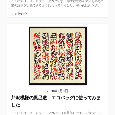
こんにちは、メトロクス・タカダです。 最近は朝晩の気温も落ちて
陽の短さを実感できるようになってきました。寒い夜に外を歩い...
カ
芹沢銈介
テ
ゴ
リ
ー
2020年9月8日
芹沢模様の風呂敷 エコバッグに使ってみま
した
こんにちは、メトロクス・タカハシ（商品部）です。 9月になって