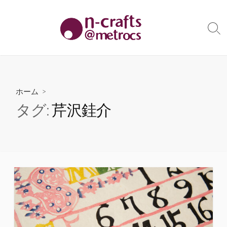
コ
ン
テ
検
索
ン
切
ツ
り
へ
替
え
ス
ホーム
>
キ
タグ:
芹沢銈介
ッ
プ