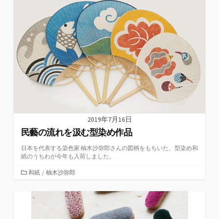
リ
ー
2019年7月16日
民藝の流れを汲む型染め作品
日本を代表する染色家 柚木沙弥郎さんの図柄をもちいた、型染め和
紙のうちわが今年も入荷しました。
カ
和紙
/
柚木沙弥郎
テ
ゴ
リ
ー