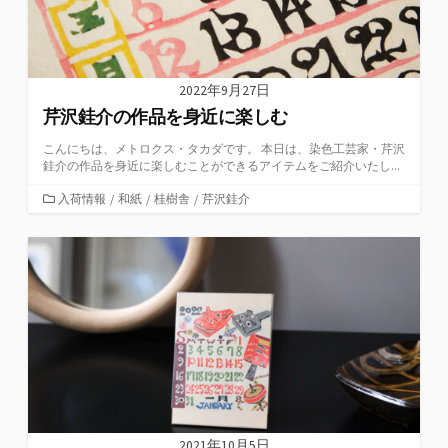
2022年9月27日
芹沢銈介の作品を身近に楽しむ
こんにちは、メトロクス・タカダです。 本日は、染色工芸家・芹沢
銈介の作品を身近に楽しむことができるアイテムをご紹介いたし...
カ
入荷情報
/
和紙
/
桂樹舎
/
芹沢銈介
テ
ゴ
リ
ー
2021年10月5日