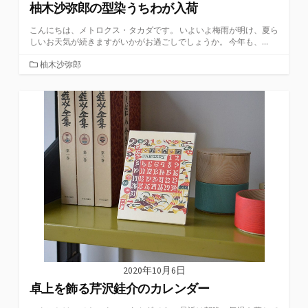
柚木沙弥郎の型染うちわが入荷
こんにちは、メトロクス・タカダです。 いよいよ梅雨が明け、夏ら
しいお天気が続きますがいかがお過ごしでしょうか。 今年も、...
カ
柚木沙弥郎
テ
ゴ
リ
ー
2020年10月6日
卓上を飾る芹沢銈介のカレンダー