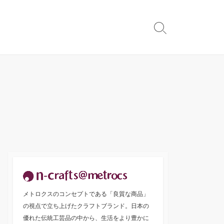
検
索
切
り
替
え
メトロクスのコンセプトである「良質な商品」
の視点で立ち上げたクラフトブランド。日本の
優れた伝統工芸品の中から、生活をより豊かに