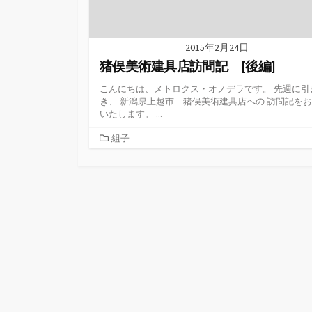
2015年2月24日
猪俣美術建具店訪問記 [後編]
こんにちは、メトロクス・オノデラです。 先週に引
き、 新潟県上越市 猪俣美術建具店への 訪問記を
いたします。 ...
カ
組子
テ
ゴ
リ
ー