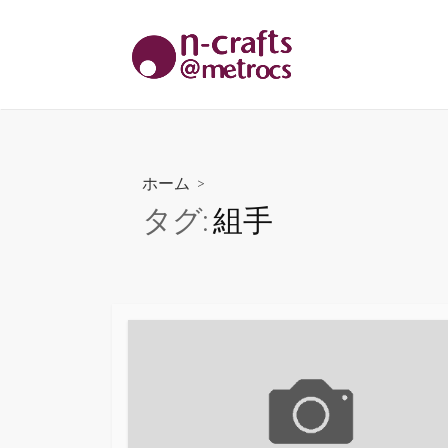
コ
ン
テ
ン
ツ
へ
ス
ホーム
>
キ
タグ:
組手
ッ
プ