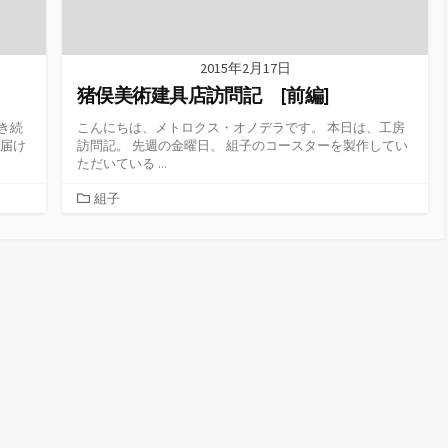
2015年2月17日
猪俣美術建具店訪問記 [前編]
き続
こんにちは、メトロクス・オノデラです。 本日は、工房
お届け
訪問記。 先週の金曜日、 組子のコースターを製作してい
ただいている ...
カ
組子
テ
ゴ
リ
ー