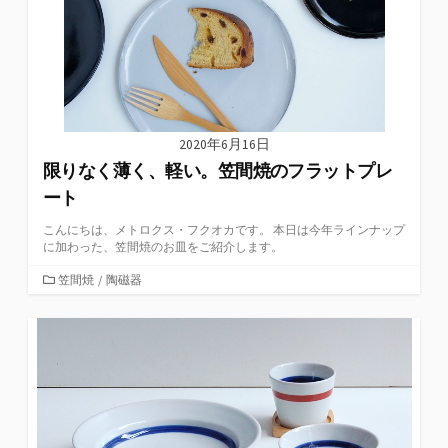
2020年6月16日
限りなく薄く、軽い。笠間焼のフラットプレ
ート
こんにちは、メトロクス・フクオカです。 本日は今年ラインナップ
に加わった、笠間焼のお皿をご紹介します。
カ
笠間焼
/
陶磁器
テ
ゴ
リ
ー