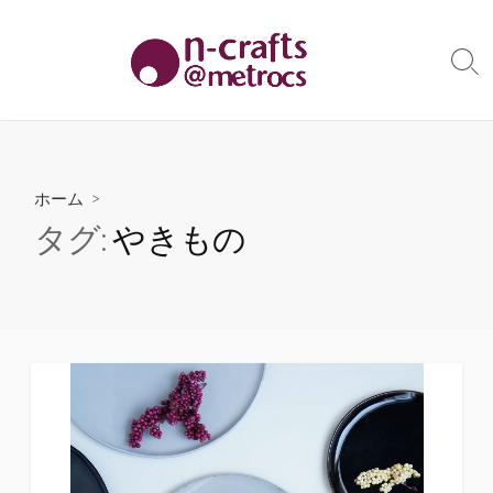
コ
ン
テ
検
索
ン
切
ツ
り
へ
替
え
ス
ホーム
>
キ
タグ:
やきもの
ッ
プ