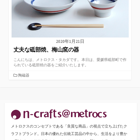
2020年1月21日
丈夫な砥部焼、梅山窯の器
こんにちは、メトロクス・タカダです。 本日は、愛媛県砥部町で作
られている砥部焼の器をご紹介いたします。
カ
陶磁器
テ
ゴ
リ
ー
メトロクスのコンセプトである「良質な商品」の視点で立ち上げたク
ラフトブランド。日本の優れた伝統工芸品の中から、生活をより豊か