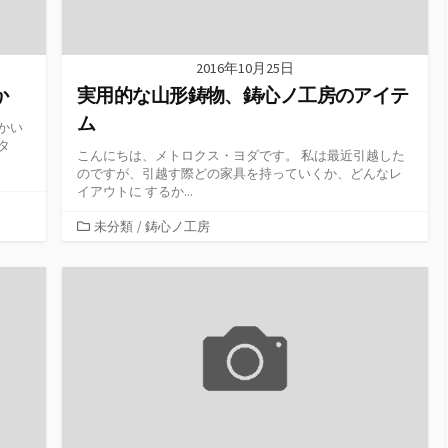
2016年10月25日
か
実用的な山形鋳物、鋳心ノ工房のアイテ
ム
かい
タ
こんにちは、メトロクス・ヨダです。 私は最近引越した
のですが、引越す際どの家具を持っていくか、どんなレ
イアウトに するか...
カ
未分類
/
鋳心ノ工房
テ
ゴ
リ
ー