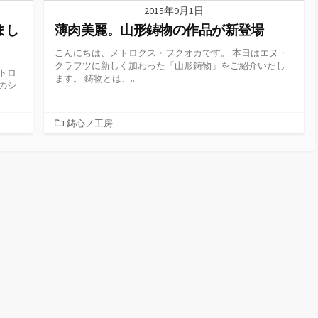
2015年9月1日
まし
薄肉美麗。山形鋳物の作品が新登場
こんにちは、メトロクス・フクオカです。 本日はエヌ・
クラフツに新しく加わった「山形鋳物」をご紹介いたし
トロ
ます。 鋳物とは、...
のシ
カ
鋳心ノ工房
テ
ゴ
リ
ー