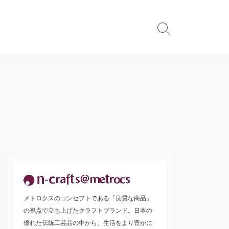
検
索
切
り
替
え
メトロクスのコンセプトである「良質な商品」
の視点で立ち上げたクラフトブランド。日本の
優れた伝統工芸品の中から、生活をより豊かに