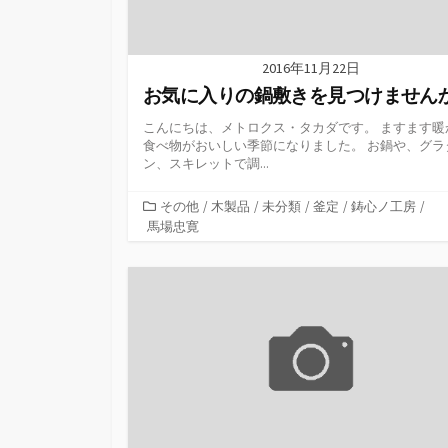
2016年11月22日
お気に入りの鍋敷きを見つけません
こんにちは、メトロクス・タカダです。 ますます暖
食べ物がおいしい季節になりました。 お鍋や、グラ
ン、スキレットで調...
カ
その他
/
木製品
/
未分類
/
釜定
/
鋳心ノ工房
/
テ
馬場忠寛
ゴ
リ
ー