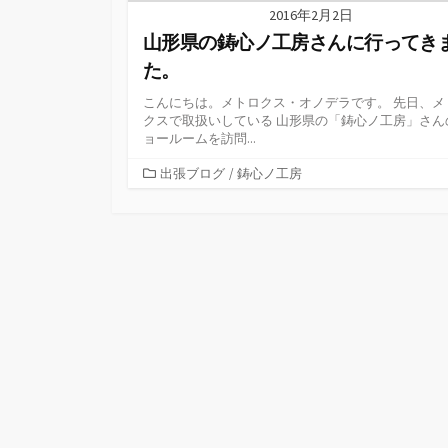
2016年2月2日
山形県の鋳心ノ工房さんに行ってき
た。
こんにちは。メトロクス・オノデラです。 先日、メ
クスで取扱いしている 山形県の「鋳心ノ工房」さん
ョールームを訪問...
カ
出張ブログ
/
鋳心ノ工房
テ
ゴ
リ
ー