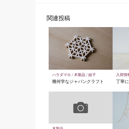
関連投稿
ハラダマホ
/
木製品
/
組子
入荷情
幾何学なジャパンクラフト
丁寧
木製品