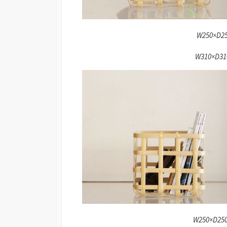
W250×D25
W310×D31
W250×D25