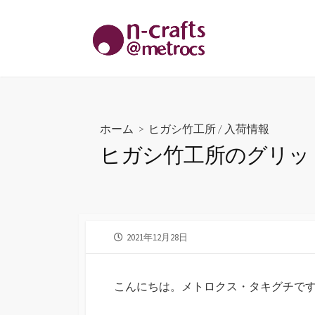
コ
ン
テ
ン
ツ
へ
ス
ホーム
>
ヒガシ竹工所
/
入荷情報
キ
ヒガシ竹工所のグリッ
ッ
プ
公
2021年12月28日
開
日
こんにちは。メトロクス・タキグチで