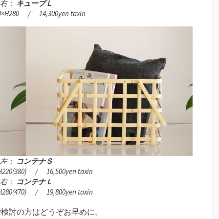
右：
キューブＬ
0×H280 / 14,300yen taxin
左：
コンテナＳ
220(380) / 16,500yen taxin
右：
コンテナＬ
280(470) / 19,800yen taxin
ご検討の方はどうぞお早めに。