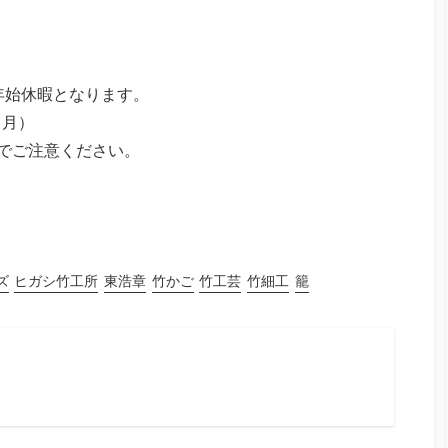
年始休暇となります。
（月）
のでご注意ください。
。
ズ
ヒガシ竹工所
東浩章
竹かご
竹工芸
竹細工
籠
ram