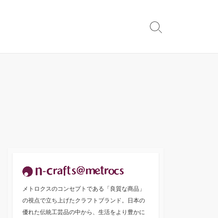
検
索
切
り
替
え
メトロクスのコンセプトである「良質な商品」
の視点で立ち上げたクラフトブランド。日本の
優れた伝統工芸品の中から、生活をより豊かに