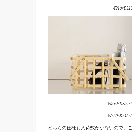
W310×D31
W370×D250×H
W430×D310×H
どちらの仕様も入荷数が少ないので、