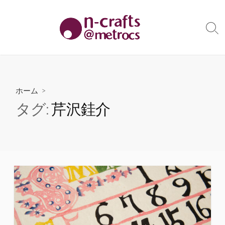
コ
ン
テ
検
索
ン
切
ツ
り
へ
替
え
ス
ホーム
>
キ
タグ:
芹沢銈介
ッ
プ