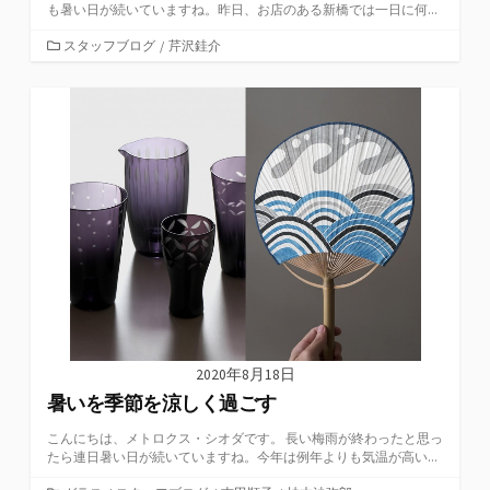
も暑い日が続いていますね。昨日、お店のある新橋では一日に何...
カ
スタッフブログ
/
芹沢銈介
テ
ゴ
リ
ー
2020年8月18日
暑いを季節を涼しく過ごす
こんにちは、メトロクス・シオダです。 長い梅雨が終わったと思っ
たら連日暑い日が続いていますね。今年は例年よりも気温が高い...