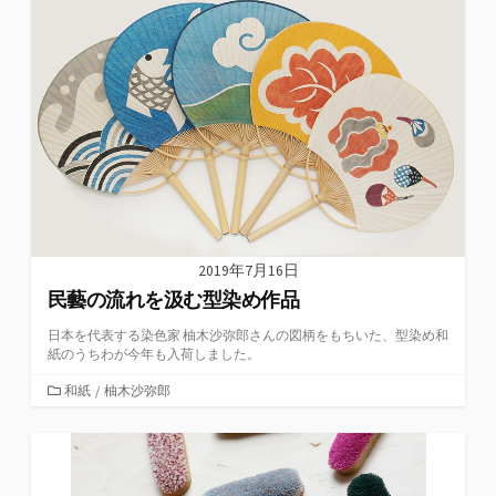
リ
ー
2019年7月16日
民藝の流れを汲む型染め作品
日本を代表する染色家 柚木沙弥郎さんの図柄をもちいた、型染め和
紙のうちわが今年も入荷しました。
カ
和紙
/
柚木沙弥郎
テ
ゴ
リ
ー