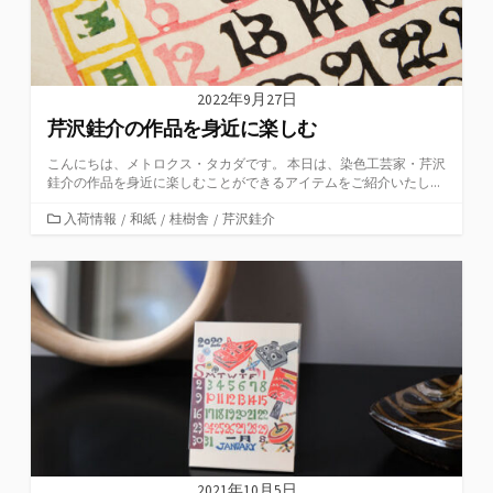
2022年9月27日
芹沢銈介の作品を身近に楽しむ
こんにちは、メトロクス・タカダです。 本日は、染色工芸家・芹沢
銈介の作品を身近に楽しむことができるアイテムをご紹介いたし...
カ
入荷情報
/
和紙
/
桂樹舎
/
芹沢銈介
テ
ゴ
リ
ー
2021年10月5日