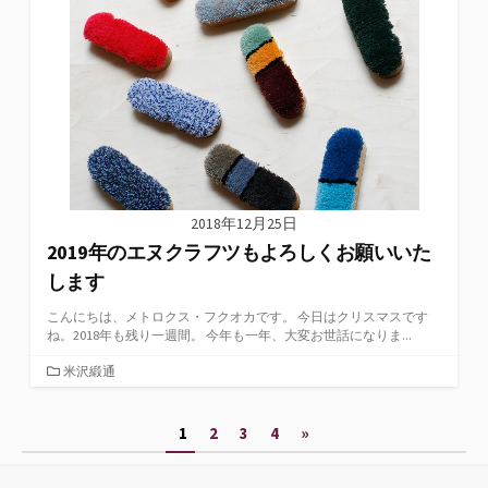
2018年12月25日
2019年のエヌクラフツもよろしくお願いいた
します
こんにちは、メトロクス・フクオカです。 今日はクリスマスです
ね。2018年も残り一週間。 今年も一年、大変お世話になりま...
カ
米沢緞通
テ
ゴ
投
1
2
3
4
»
リ
ー
稿