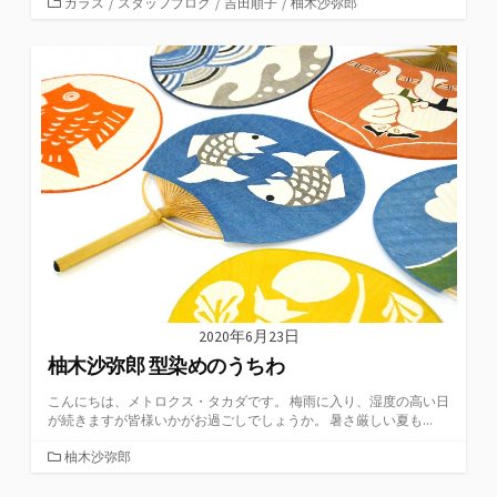
カ
ガラス
/
スタッフブログ
/
吉田順子
/
柚木沙弥郎
テ
ゴ
リ
ー
2020年6月23日
柚木沙弥郎 型染めのうちわ
こんにちは、メトロクス・タカダです。 梅雨に入り、湿度の高い日
が続きますが皆様いかがお過ごしでしょうか。 暑さ厳しい夏も...
カ
柚木沙弥郎
テ