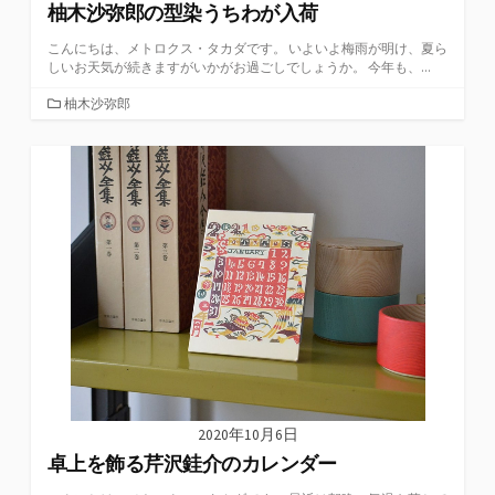
柚木沙弥郎の型染うちわが入荷
こんにちは、メトロクス・タカダです。 いよいよ梅雨が明け、夏ら
しいお天気が続きますがいかがお過ごしでしょうか。 今年も、...
カ
柚木沙弥郎
テ
ゴ
リ
ー
2020年10月6日
卓上を飾る芹沢銈介のカレンダー