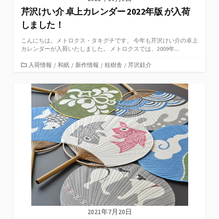
芹沢けい介 卓上カレンダー 2022年版 が入荷
しました！
こんにちは。メトロクス・タキグチです。 今年も芹沢けい介の卓上
カレンダーが入荷いたしました。 メトロクスでは、2009年...
カ
入荷情報
/
和紙
/
新作情報
/
桂樹舎
/
芹沢銈介
テ
ゴ
リ
ー
2021年7月20日