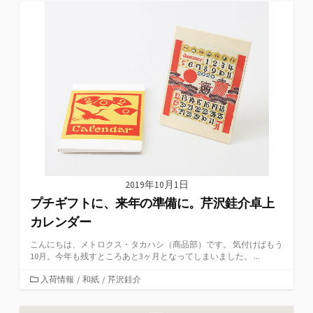
ゴ
リ
ー
2019年10月1日
プチギフトに、来年の準備に。芹沢銈介卓上
カレンダー
こんにちは、メトロクス・タカハシ（商品部）です。 気付けばもう
10月。今年も残すところあと3ヶ月となってしまいました。 ...
カ
入荷情報
/
和紙
/
芹沢銈介
テ
ゴ