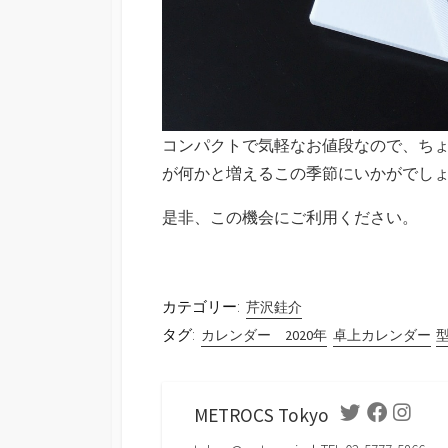
コンパクトで気軽なお値段なので、ち
が何かと増えるこの季節にいかがでし
是非、この機会にご利用ください。
カテゴリー:
芹沢銈介
タグ:
カレンダー 2020年
卓上カレンダー
METROCS Tokyo
Twitter
Facebook
Instag