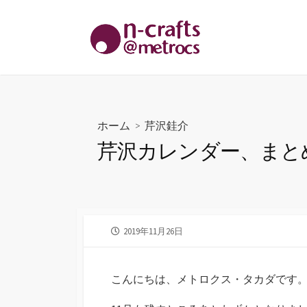
コ
ン
テ
ン
ツ
へ
ス
ホーム
>
芹沢銈介
キ
芹沢カレンダー、まと
ッ
プ
公
2019年11月26日
開
日
こんにちは、メトロクス・タカダです