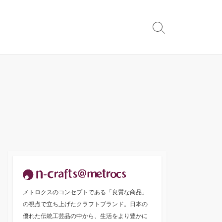
検
索
切
り
替
え
メトロクスのコンセプトである「良質な商品」
の視点で立ち上げたクラフトブランド。日本の
優れた伝統工芸品の中から、生活をより豊かに