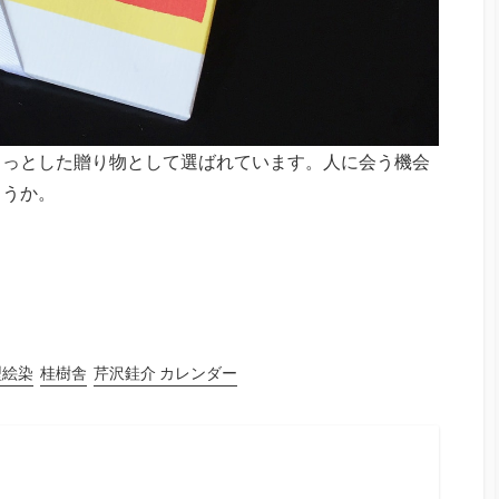
ょっとした贈り物として選ばれています。人に会う機会
ょうか。
型絵染
桂樹舎
芹沢銈介 カレンダー
ram