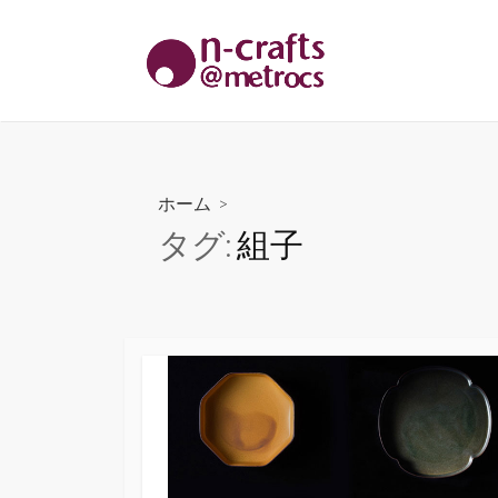
コ
ン
テ
ン
ツ
へ
ス
ホーム
>
キ
タグ:
組子
ッ
プ