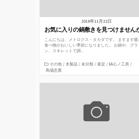
2016年11月22日
お気に入りの鍋敷きを見つけません
こんにちは、メトロクス・タカダです。 ますます暖
食べ物がおいしい季節になりました。 お鍋や、グラ
ン、スキレットで調...
カ
その他
/
木製品
/
未分類
/
釜定
/
鋳心ノ工房
/
テ
馬場忠寛
ゴ
リ
ー