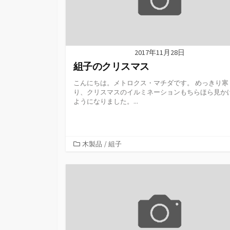
2017年11月28日
組子のクリスマス
こんにちは。メトロクス・マチダです。 めっきり寒
り、クリスマスのイルミネーションもちらほら見か
ようになりました。...
カ
木製品
/
組子
テ
ゴ
リ
ー