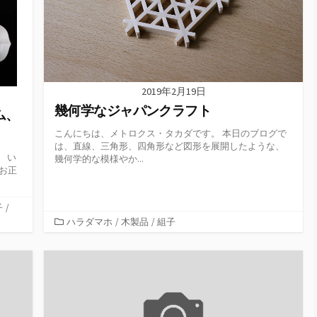
2019年2月19日
幾何学なジャパンクラフト
ム、
こんにちは、メトロクス・タカダです。 本日のブログで
は、直線、三角形、四角形など図形を展開したような、
 い
幾何学的な模様やか...
お正
子
/
カ
ハラダマホ
/
木製品
/
組子
テ
ゴ
リ
ー