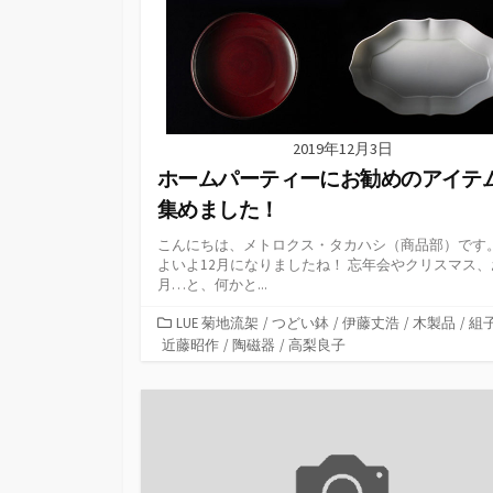
2019年12月3日
ホームパーティーにお勧めのアイテ
集めました！
こんにちは、メトロクス・タカハシ（商品部）です。
よいよ12月になりましたね！ 忘年会やクリスマス、
月…と、何かと...
カ
LUE 菊地流架
/
つどい鉢
/
伊藤丈浩
/
木製品
/
組
テ
近藤昭作
/
陶磁器
/
高梨良子
ゴ
リ
ー