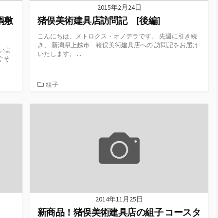
2015年2月24日
鍋敷
猪俣美術建具店訪問記 [後編]
こんにちは、メトロクス・オノデラです。 先週に引き続
き、 新潟県上越市 猪俣美術建具店への 訪問記をお届け
いよ
いたします。 ...
ぐそ
カ
組子
テ
ゴ
リ
ー
2014年11月25日
新商品！猪俣美術建具店の組子 コースタ