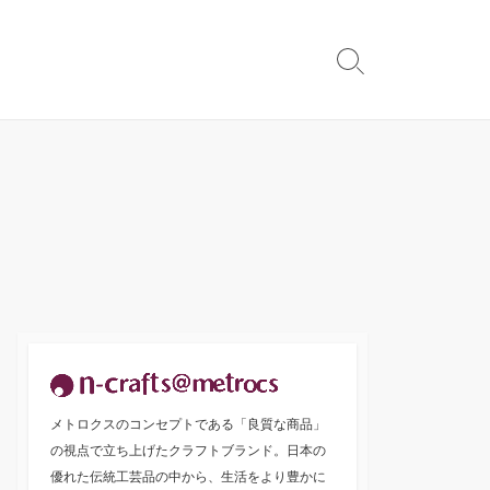
検
索
切
り
替
え
メトロクスのコンセプトである「良質な商品」
の視点で立ち上げたクラフトブランド。日本の
優れた伝統工芸品の中から、生活をより豊かに