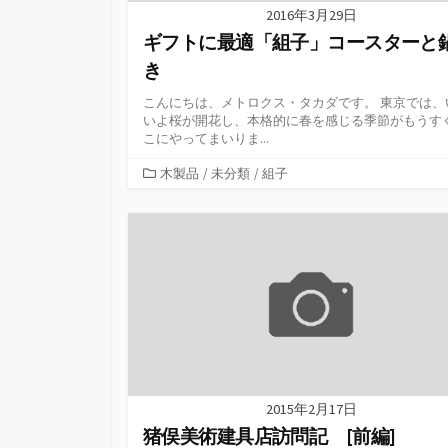
2016年3月29日
ギフトに最適「組子」コースターと
き
こんにちは、メトロクス・タカダです。 東京では、
いよ桜が開花し、本格的に春を感じる季節がもうす
こにやってまいりま...
カ
木製品
/
未分類
/
組子
テ
ゴ
リ
ー
2015年2月17日
猪俣美術建具店訪問記 [前編]