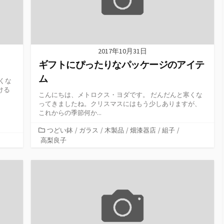
2017年10月31日
ギフトにぴったりなパッケージのアイテ
ム
くな
ける
こんにちは、メトロクス・ヨダです。 だんだんと寒くな
ってきましたね。クリスマスにはもう少しありますが、
これからの季節何か...
カ
つどい鉢
/
ガラス
/
木製品
/
畑漆器店
/
組子
/
テ
高梨良子
ゴ
リ
ー