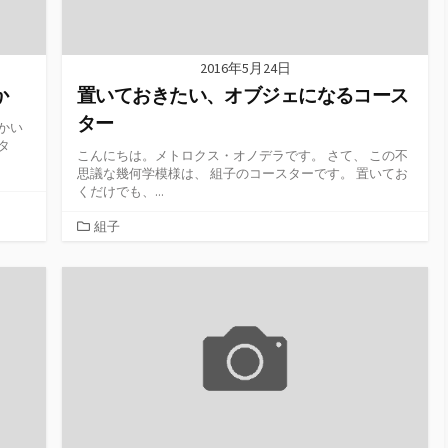
2016年5月24日
か
置いておきたい、オブジェになるコース
ター
かい
タ
こんにちは。メトロクス・オノデラです。 さて、 この不
思議な幾何学模様は、 組子のコースターです。 置いてお
くだけでも、...
カ
組子
テ
ゴ
リ
ー